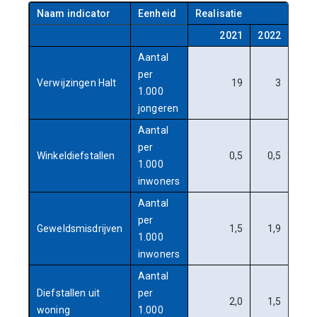
Naam indicator
Eenheid
Realisatie
2021
2022
202
Aantal
per
Verwijzingen Halt
19
3
1.000
jongeren
Aantal
per
Winkeldiefstallen
0,5
0,5
0,
1.000
inwoners
Aantal
per
Geweldsmisdrijven
1,5
1,9
1,
1.000
inwoners
Aantal
Diefstallen uit
per
2,0
1,5
1,
woning
1.000