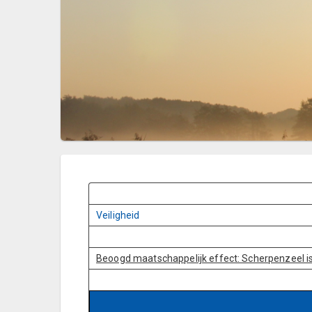
.
Veiligheid
.
Beoogd maatschappelijk effect: Scherpenzeel is
tableCell19