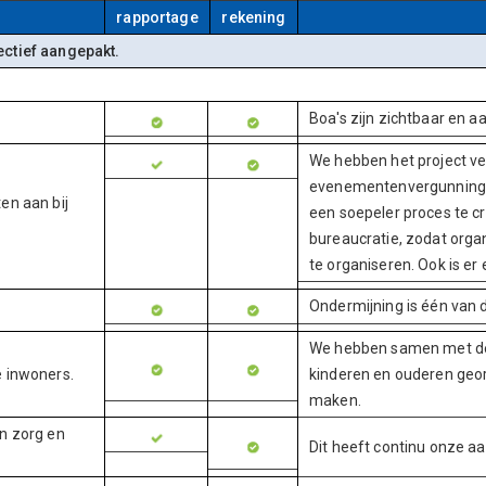
rapportage
rekening
ectief aangepakt.
Boa's zijn zichtbaar en a
We hebben het project ve
evenementenvergunningen
en aan bij
een soepeler proces te c
bureaucratie, zodat org
te organiseren. Ook is e
Ondermijning is één van de
We hebben samen met de 
e inwoners.
kinderen en ouderen geo
maken.
n zorg en
Dit heeft continu onze a