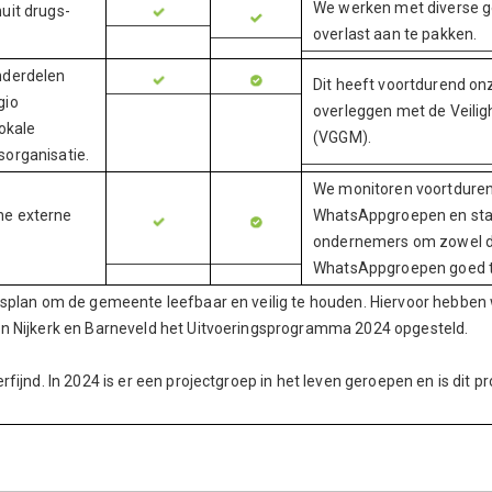
We werken met diverse g
uit drugs-
overlast aan te pakken.
nderdelen
Dit heeft voortdurend onz
gio
overleggen met de Veili
lokale
(VGGM).
sorganisatie.
We monitoren voortduren
he externe
WhatsAppgroepen en staa
ondernemers om zowel de
WhatsAppgroepen goed t
eidsplan om de gemeente leefbaar en veilig te houden. Hiervoor hebb
en Nijkerk en Barneveld het Uitvoeringsprogramma 2024 opgesteld.
fijnd. In 2024 is er een projectgroep in het leven geroepen en is dit p