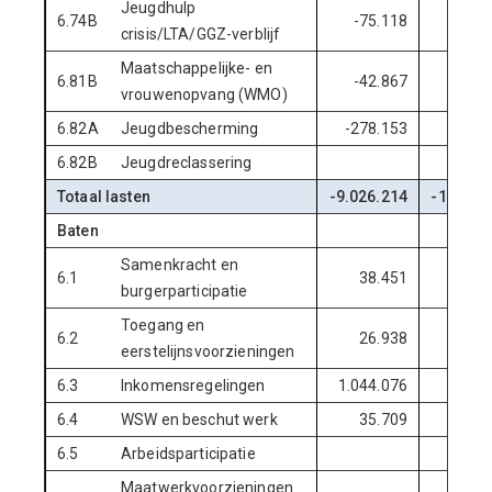
Jeugdhulp
6.74B
-75.118
-120
crisis/LTA/GGZ-verblijf
Maatschappelijke- en
6.81B
-42.867
-45
vrouwenopvang (WMO)
6.82A
Jeugdbescherming
-278.153
-240
6.82B
Jeugdreclassering
10
Totaal lasten
-9.026.214
-11.165
Baten
Samenkracht en
6.1
38.451
1.696
burgerparticipatie
Toegang en
6.2
26.938
10
eerstelijnsvoorzieningen
6.3
Inkomensregelingen
1.044.076
1.502
6.4
WSW en beschut werk
35.709
35
6.5
Arbeidsparticipatie
Maatwerkvoorzieningen