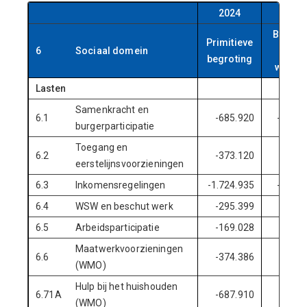
2024
202
Begrot
Primitieve
6
Sociaal domein
na
begroting
wijzig
Lasten
Samenkracht en
6.1
-685.920
-1.357
burgerparticipatie
Toegang en
6.2
-373.120
-361
eerstelijnsvoorzieningen
6.3
Inkomensregelingen
-1.724.935
-2.194
6.4
WSW en beschut werk
-295.399
-304
6.5
Arbeidsparticipatie
-169.028
-172
Maatwerkvoorzieningen
6.6
-374.386
-389
(WMO)
Hulp bij het huishouden
6.71A
-687.910
-870
(WMO)