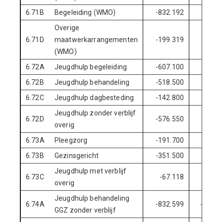
6.71B
Begeleiding (WMO)
-832.192
-832
Overige
6.71D
maatwerkarrangementen
-199.319
-271
(WMO)
6.72A
Jeugdhulp begeleiding
-607.100
-666
6.72B
Jeugdhulp behandeling
-518.500
-535
6.72C
Jeugdhulp dagbesteding
-142.800
-232
Jeugdhulp zonder verblijf
6.72D
-576.550
-662
overig
6.73A
Pleegzorg
-191.700
-128
6.73B
Gezinsgericht
-351.500
-286
Jeugdhulp met verblijf
6.73C
-67.118
-440
overig
Jeugdhulp behandeling
6.74A
-832.599
-1.060
GGZ zonder verblijf