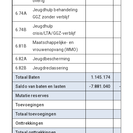
overig
Jeugdhulp behandeling
6.74A
GGZ zonder verblijf
Jeugdhulp
6.74B
crisis/LTA/GGZ-verblijf
Maatschappelijke- en
6.81B
vrouwenopvang (WMO)
6.82A
Jeugdbescherming
6.82B
Jeugdreclassering
Totaal Baten
1.145.174
3.244
Saldo van baten en lasten
-7.881.040
-7.921
Mutatie reserves
Toevoegingen
Totaal toevoegingen
Onttrekkingen
Totaal onttrekkingen