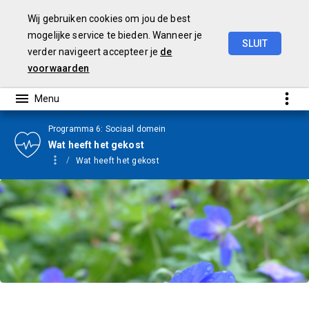
Wij gebruiken cookies om jou de best
mogelijke service te bieden. Wanneer je
SLUIT
verder navigeert accepteer je
de
Jaarstukken
2024
voorwaarden
Programma 6: Sociaal domein
Wat heeft het gekost
Wat heeft het gekost