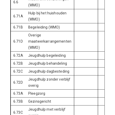
6.6
(WMO)
Hulp bij het huishouden
6.71A
(WMO)
6.71B
Begeleiding (WMO)
Overige
6.71D
maatwerkarrangementen
(WMO)
6.72A
Jeugdhulp begeleiding
6.72B
Jeugdhulp behandeling
6.72C
Jeugdhulp dagbesteding
Jeugdhulp zonder verblijf
6.72D
overig
6.73A
Pleegzorg
6.73B
Gezinsgericht
Jeugdhulp met verblijf
6.73C