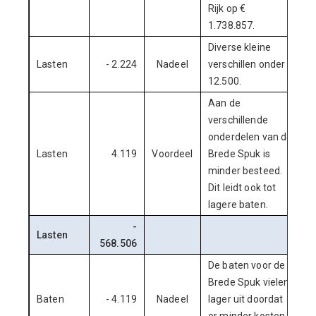
Rijk op €
1.738.857.
Diverse kleine
Lasten
- 2.224
Nadeel
verschillen onder €
12.500.
Aan de
verschillende
onderdelen van de
Lasten
4.119
Voordeel
Brede Spuk is
minder besteed.
Dit leidt ook tot
lagere baten.
-
Lasten
568.506
De baten voor de
Brede Spuk vielen
Baten
- 4.119
Nadeel
lager uit doordat