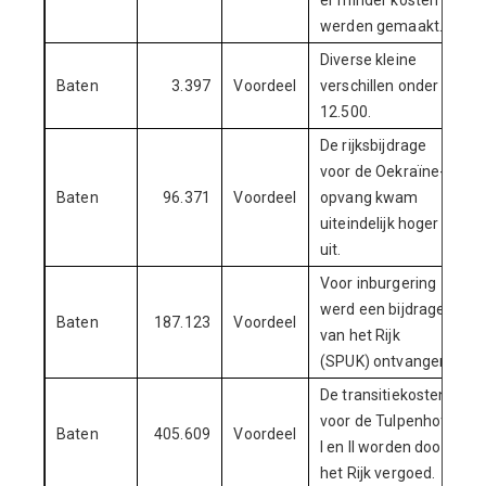
er minder kosten
werden gemaakt.
Diverse kleine
Baten
3.397
Voordeel
verschillen onder €
12.500.
De rijksbijdrage
voor de Oekraïne-
Baten
96.371
Voordeel
opvang kwam
uiteindelijk hoger
uit.
Voor inburgering
werd een bijdrage
Baten
187.123
Voordeel
van het Rijk
(SPUK) ontvangen.
De transitiekosten
voor de Tulpenhof
Baten
405.609
Voordeel
I en II worden door
het Rijk vergoed.