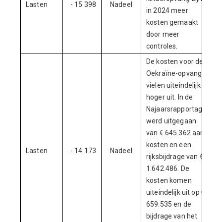
Lasten
- 15.398
Nadeel
in 2024 meer
kosten gemaakt
door meer
controles.
De kosten voor de
Oekraïne-opvang
vielen uiteindelijk
hoger uit. In de
Najaarsrapportage
werd uitgegaan
van € 645.362 aan
kosten en een
Lasten
- 14.173
Nadeel
rijksbijdrage van €
1.642.486. De
kosten komen
uiteindelijk uit op €
659.535 en de
bijdrage van het