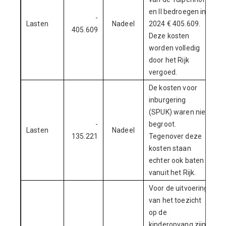
en II bedroegen in
-
Lasten
Nadeel
2024 € 405.609.
405.609
Deze kosten
worden volledig
door het Rijk
vergoed.
De kosten voor
inburgering
(SPUK) waren niet
-
begroot.
Lasten
Nadeel
135.221
Tegenover deze
kosten staan
echter ook baten
vanuit het Rijk.
Voor de uitvoering
van het toezicht
op de
kinderopvang zijn