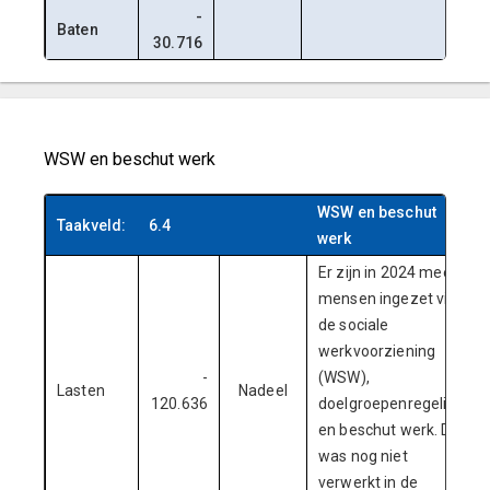
-
Baten
30.716
WSW en beschut werk
WSW en beschut
Taakveld:
6.4
werk
Er zijn in 2024 meer
mensen ingezet via
de sociale
werkvoorziening
-
(WSW),
Lasten
Nadeel
120.636
doelgroepenregeling
en beschut werk. Dit
was nog niet
verwerkt in de