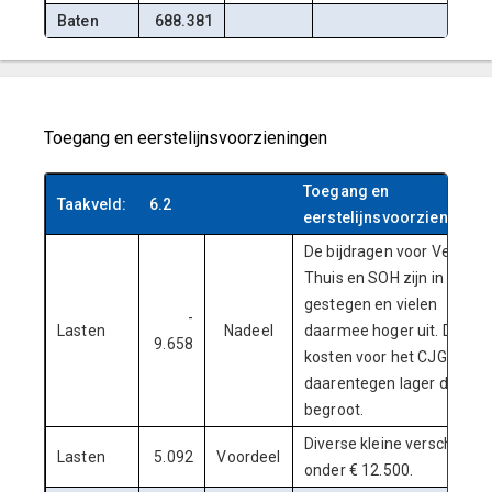
Baten
688.381
Toegang en eerstelijnsvoorzieningen
Toegang en
Taakveld:
6.2
eerstelijnsvoorzieningen
De bijdragen voor Veilig
Thuis en SOH zijn in 2024
gestegen en vielen
-
Lasten
Nadeel
daarmee hoger uit. De
9.658
kosten voor het CJG lagen
daarentegen lager dan
begroot.
Diverse kleine verschillen
Lasten
5.092
Voordeel
onder € 12.500.