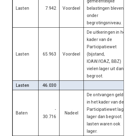
gemeentelijke
Lasten
7.942
Voordeel
belastingen bleven
onder
begrotingsniveau.
De uitkeringen in het
kader van de
Participatiewet
Lasten
65.963
Voordeel
(bijstand,
IOAW/IOAZ, BBZ)
vielen lager uit dan
begroot.
Lasten
46.030
De ontvangen gelden
in het kader van de
-
Participatiewet lagen
Baten
Nadeel
30.716
lager dan begroot. De
lasten waren ook
lager.