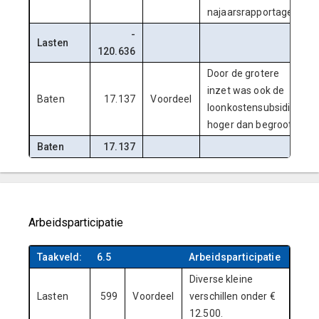
najaarsrapportage.
-
Lasten
120.636
Door de grotere
inzet was ook de
Baten
17.137
Voordeel
loonkostensubsidie
hoger dan begroot.
Baten
17.137
Arbeidsparticipatie
Taakveld:
6.5
Arbeidsparticipatie
Diverse kleine
Lasten
599
Voordeel
verschillen onder €
12.500.