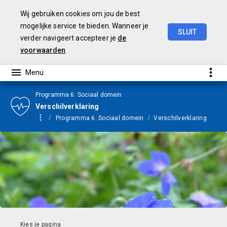
Wij gebruiken cookies om jou de best
mogelijke service te bieden. Wanneer je
SLUIT
verder navigeert accepteer je
de
Jaarstukken
2024
voorwaarden
Programma 6: Sociaal domein
Verschilverklaring
Programma 6: Sociaal domein
Verschilverklaring