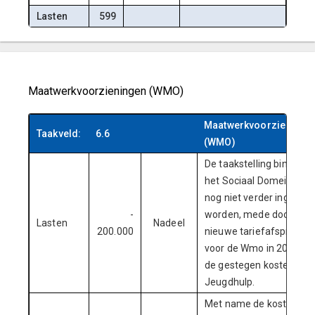
Lasten
599
Maatwerkvoorzieningen (WMO)
Maatwerkvoorzieninge
Taakveld:
6.6
(WMO)
De taakstelling binnen
het Sociaal Domein kon
nog niet verder ingevuld
-
worden, mede door de
Lasten
Nadeel
200.000
nieuwe tariefafspraken
voor de Wmo in 2024 en
de gestegen kosten voo
Jeugdhulp.
Met name de kosten